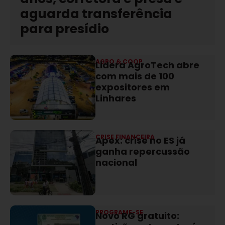
aguarda transferência
para presídio
AGRO & COOP
Lidera AgroTech abre
com mais de 100
expositores em
Linhares
CRISE FINANCEIRA
Apex: crise no ES já
ganha repercussão
nacional
PROGRAME-SE
Novo RG gratuito: