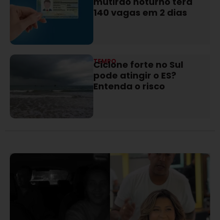
mutirão noturno terá
140 vagas em 2 dias
TEMPO
Ciclone forte no Sul
pode atingir o ES?
Entenda o risco