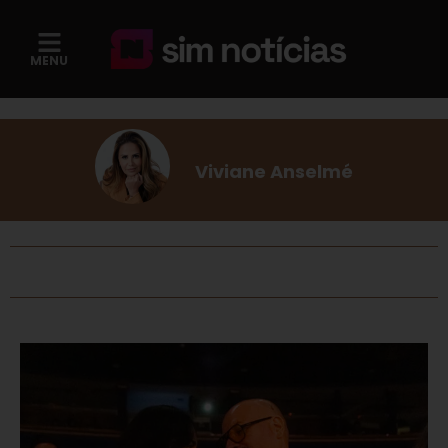
MENU
Viviane Anselmé