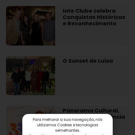
Iate Clube celebra
Conquistas Históricas
e Reconhecimento
O Sunset de Luísa
Panorama Cultural,
Impacto e Relevância
Para melhorar a sua navegação, nós
utilizamos Cookies e tecnologias
semelhantes.