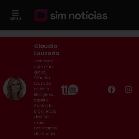
MENU
Claudia
Louzada
Jornalista
com olhar
global,
Cláudia
Louzada
revela o
lifestyle do
Espírito
Santo, do
Brasil e dos
destinos
mais
fascinantes
do mundo.