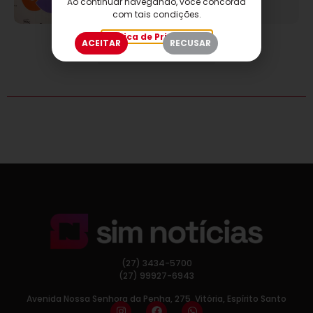
Ao continuar navegando, você concorda
com tais condições.
CARREGAR MAIS
Política de Privacidade
ACEITAR
RECUSAR
(27) 3434-5700
(27) 99927-6943
Avenida Nossa Senhora da Penha, 275, Vitória, Espírito Santo