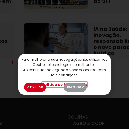
o em
do STF
IA na Saúde:
s
inovação,
cos
responsabili
o novo para
jurídico
Para melhorar a sua navegação, nós utilizamos
1
2
3
Cookies e tecnologias semelhantes.
Ao continuar navegando, você concorda com
tais condições.
Política de Privacidade
ACEITAR
RECUSAR
COLUNAS
S
AGRO & COOP