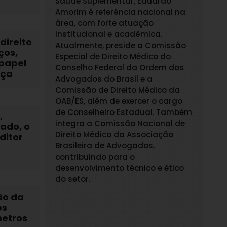
Saúde Suplementar, Eduardo
Amorim é referência nacional na
área, com forte atuação
institucional e acadêmica.
direito
Atualmente, preside a Comissão
ços,
Especial de Direito Médico do
 papel
Conselho Federal da Ordem dos
nça
Advogados do Brasil e a
Comissão de Direito Médico da
OAB/ES, além de exercer o cargo
de Conselheiro Estadual. Também
,
integra a Comissão Nacional de
dado, o
Direito Médico da Associação
ditor
Brasileira de Advogados,
contribuindo para o
desenvolvimento técnico e ético
do setor.
ão da
os
etros