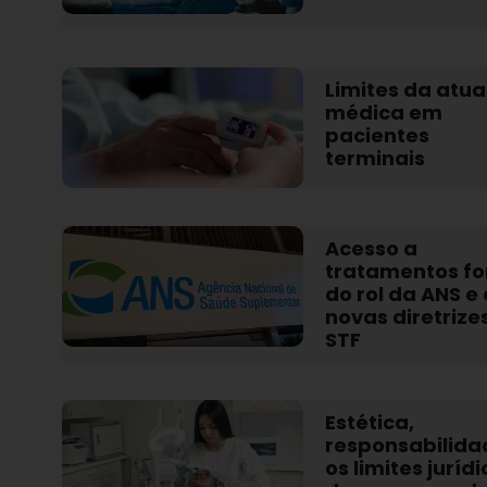
Limites da atu
médica em
pacientes
terminais
Acesso a
tratamentos fo
do rol da ANS e
novas diretrize
STF
Estética,
responsabilida
os limites juríd