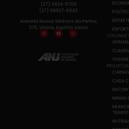
ECONO
(27) 3434-5700
(27) 99927-6943
POLÍTI
ENTRET
Avenida Nossa Senhora da Penha,
275, Vitória, Espírito Santo
ESPORT
COLUNAS 
ADRIAN
CLAUDI
VIVIAN
PROJETOS
CARNA
CASA C
ENCONT
MINHA 
MUNICI
TRANS
NUTRI