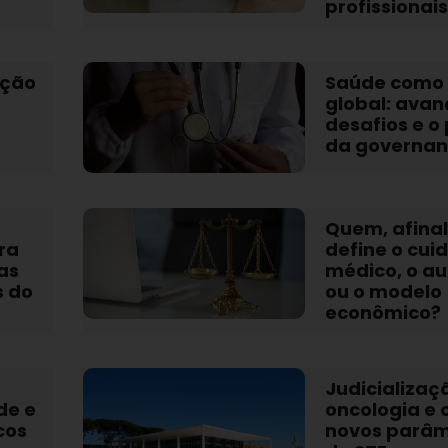
profissionais
ação
Saúde como 
global: avan
desafios e o
da governa
Quem, afinal
ra
define o cui
 as
médico, o au
s do
ou o modelo
econômico?
Judicializaç
de e
oncologia e 
icos
novos parâm