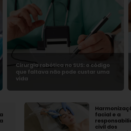
Cirurgia robótica no SUS: o código
que faltava não pode custar uma
vida
Harmonizaç
a
facial e a
da
responsabil
civil dos