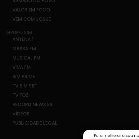
SAMBÃO DO POVO
VALOR EM FOCO
VEM COM JOSUE
GRUPO SIM
ANTENA 1
MASSA FM
MUSICAL FM
VIVA FM
SIM PRIME
TV SIM SBT
TV FOZ
RECORD NEWS ES
VÍDEOS
PUBLICIDADE LEGAL
Para melhorar a sua n