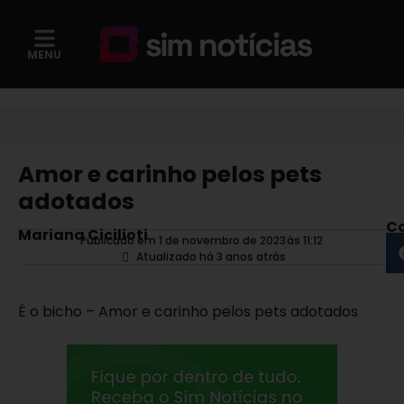
MENU
Amor e carinho pelos pets
adotados
Co
Mariana Cicilioti
Publicado em 1 de novembro de 2023
às
11:12
Atualizado há 3 anos atrás
É o bicho – Amor e carinho pelos pets adotados