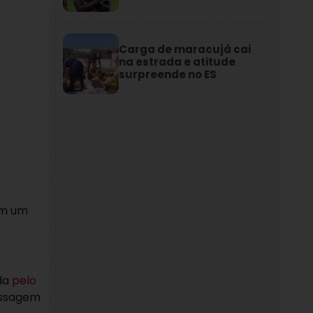
Carga de maracujá cai
na estrada e atitude
surpreende no ES
em um
ada
pelo
passagem