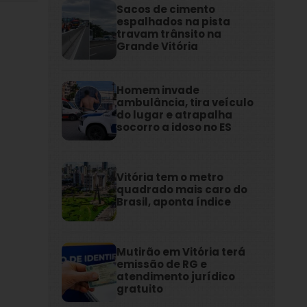
Sacos de cimento
espalhados na pista
travam trânsito na
Grande Vitória
Homem invade
ambulância, tira veículo
do lugar e atrapalha
socorro a idoso no ES
Vitória tem o metro
quadrado mais caro do
Brasil, aponta índice
Mutirão em Vitória terá
emissão de RG e
atendimento jurídico
gratuito