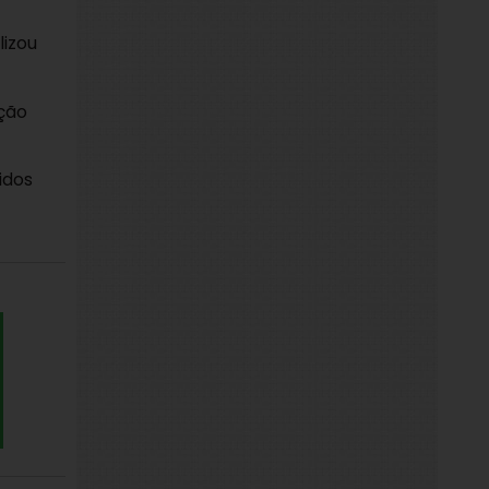
lizou
ção
idos