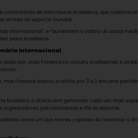
 comentários de internautas brasileiros, que celebrara
 vitrines do esporte mundial.
do internacional”, e “aumentem o salário do social medi
o pelos brasileiros.
nário internacional
vido por João Fonseca no circuito profissional. A virad
okovic.
a 0, mas Fonseca buscou a vitória por 3 a 2 em uma partid
is brasileiro, o atleta vem ganhando cada vez mais esp
 organizadores, patrocinadores e fãs do esporte.
cialistas como um dos nomes capazes de recolocar o Bra