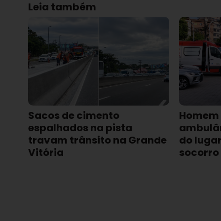
Leia também
Sacos de cimento
Homem 
espalhados na pista
ambulân
travam trânsito na Grande
do luga
Vitória
socorro 