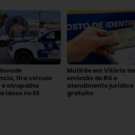
invade
Mutirão em Vitória te
cia, tira veículo
emissão de RG e
r e atrapalha
atendimento jurídico
a idoso no ES
gratuito