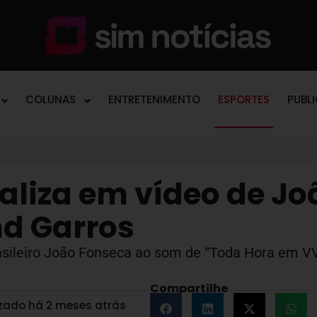
COLUNAS
ENTRETENIMENTO
ESPORTES
PUBL
aliza em vídeo de Jo
d Garros
 brasileiro João Fonseca ao som de “Toda Hora em VV
Compartilhe
izado há 2 meses atrás