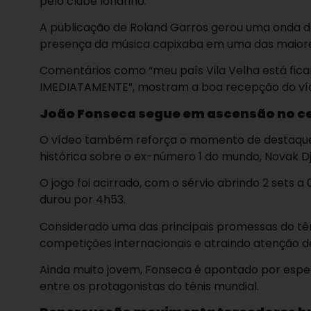
pelo clube londrino.
A publicação de Roland Garros gerou uma onda de
presença da música capixaba em uma das maiores
Comentários como “meu país Vila Velha está fican
IMEDIATAMENTE”, mostram a boa recepção do víde
João Fonseca segue em ascensão no ce
O vídeo também reforça o momento de destaque vi
histórica sobre o ex-número 1 do mundo, Novak Dj
O jogo foi acirrado, com o sérvio abrindo 2 sets 
durou por 4h53.
Considerado uma das principais promessas do tên
competições internacionais e atraindo atenção de
Ainda muito jovem, Fonseca é apontado por espe
entre os protagonistas do tênis mundial.