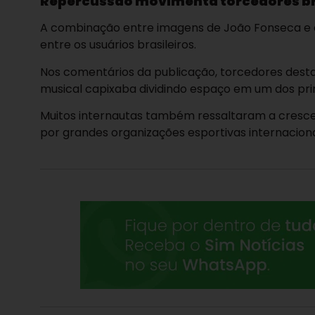
Repercussão movimenta torcedores br
A combinação entre imagens de João Fonseca e a 
entre os usuários brasileiros.
Nos comentários da publicação, torcedores dest
musical capixaba dividindo espaço em um dos pri
Muitos internautas também ressaltaram a cresce
por grandes organizações esportivas internaciona