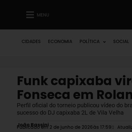
MENU
CIDADES
ECONOMIA
POLÍTICA
SOCIAL
Funk capixaba vir
Fonseca em Rolan
Perfil oficial do torneio publicou vídeo do
sucesso do DJ capixaba 2L de Vila Velha
João Bassini
Publicado em 2 de junho de 2026
às
17:59
Atual