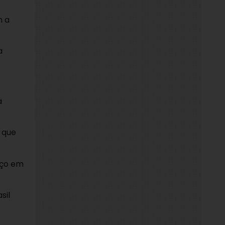
m a
a
a
a que
aço em
sil