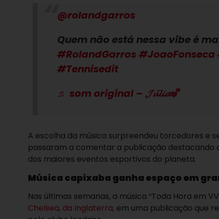
@rolandgarros
Quem não está nessa vibe é m
#RolandGarros
#JoaoFonseca
#Tennisedit
♬ som original – 𝓙𝓾́𝓵𝓲𝓪
A escolha da música surpreendeu torcedores e se
passaram a comentar a publicação destacando a
dos maiores eventos esportivos do planeta.
Música capixaba ganha espaço em gran
Nas últimas semanas, a música “Toda Hora em VV”
Chelsea, da Inglaterra
, em uma publicação que re