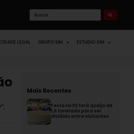
ICIDADE LEGAL
GRUPO SIM
ESTUDIO SIM
ão
Mais Recentes
Festa no ES terá queijo de
”,
1,5 tonelada para ser
dividido entre visitantes