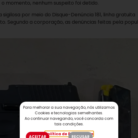
 o momento, nenhum suspeito foi detido.
gilosa por meio do Disque-Denúncia 181, linha gratuita
nto. Segundo a corporação, as denúncias feitas pela popu
Para melhorar a sua navegação, nós utilizamos
Cookies e tecnologias semelhantes.
Ao continuar navegando, você concorda com
tais condições.
Política de Privacidade
ACEITAR
RECUSAR