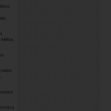
ática
ado
os
Militar,
no
trados
,
olvidos
s Contra