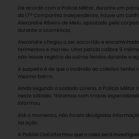
De acordo com a Polícia Militar, durante um patr
da 17ª Companhia Independente, houve um conf
Alexandre Ribeiro de Melo, apontado pela corpora
durante a ocorrência.
Alexandre chegou a ser socorrido e encaminhado a
ferimentos e morreu. Uma pistola calibre 9 milímet
não houve registro de outros feridos durante a aç
A suspeita é de que o incêndio ao coletivo tenha 
mesmo bairro.
Ainda segundo a soldado Lorena, a Polícia Militar
neste sábado. “Estamos com tropas especializada
informou.
Até o momento, não foram divulgadas informaçõe
na ação.
A Polícia Civil informou que o caso será investi