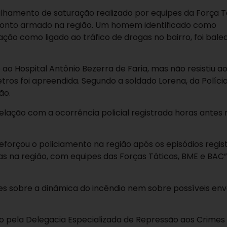
ulhamento de saturação realizado por equipes da Força T
ronto armado na região. Um homem identificado como
ção como ligado ao tráfico de drogas no bairro, foi bale
o Hospital Antônio Bezerra de Faria, mas não resistiu a
ros foi apreendida. Segundo a soldado Lorena, da Polícia 
ão.
relação com a ocorrência policial registrada horas antes 
 reforçou o policiamento na região após os episódios regis
s na região, com equipes das Forças Táticas, BME e BAC”
s sobre a dinâmica do incêndio nem sobre possíveis env
gado pela Delegacia Especializada de Repressão aos Crime