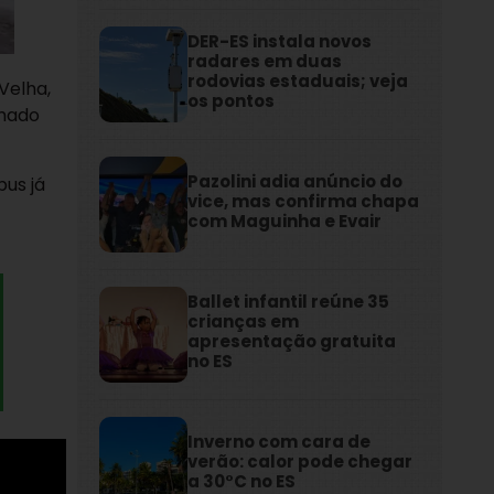
DER-ES instala novos
radares em duas
rodovias estaduais; veja
Velha,
os pontos
omado
Pazolini adia anúncio do
bus já
vice, mas confirma chapa
com Maguinha e Evair
Ballet infantil reúne 35
crianças em
apresentação gratuita
no ES
Inverno com cara de
verão: calor pode chegar
a 30°C no ES