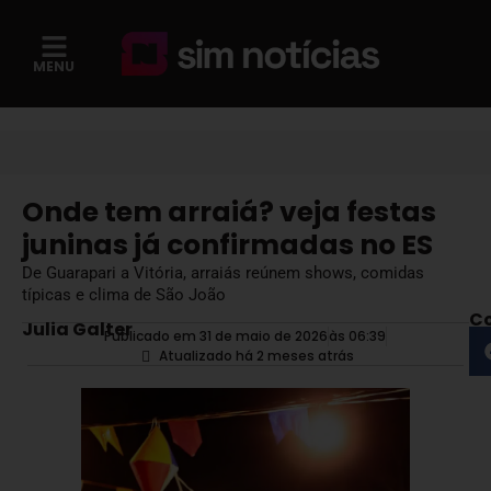
MENU
Onde tem arraiá? veja festas
juninas já confirmadas no ES
De Guarapari a Vitória, arraiás reúnem shows, comidas
típicas e clima de São João
Co
Julia Galter
Publicado em 31 de maio de 2026
às
06:39
Atualizado há 2 meses atrás