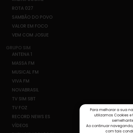
ROTA 027
SAMBÃO DO POVO
VALOR EM FOCO
VEM COM JOSUE
GRUPO SIM
ANTENA 1
MASSA FM
MUSICAL FM
VIVA FM
NOVABRASIL
TV SIM SBT
TV FOZ
Para melhorar a sua n
utilizamos Cookies e
RECORD NEWS ES
semelhante
VÍDEOS
Ao continuar navegando
com tais cond