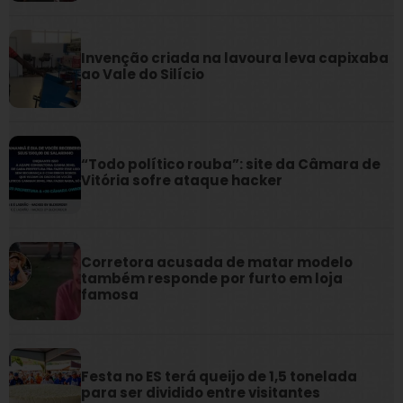
Invenção criada na lavoura leva capixaba
ao Vale do Silício
“Todo político rouba”: site da Câmara de
Vitória sofre ataque hacker
Corretora acusada de matar modelo
também responde por furto em loja
famosa
Festa no ES terá queijo de 1,5 tonelada
para ser dividido entre visitantes