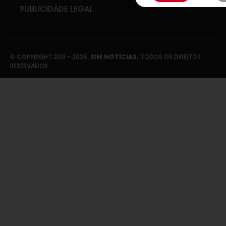
PUBLICIDADE LEGAL
© COPYRIGHT 2011 – 2026.
SIM NOTÍCIAS.
TODOS OS DIREITOS
RESERVADOS.