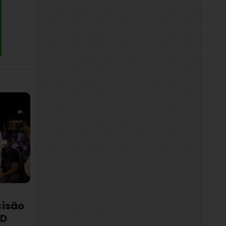
cisão
SD