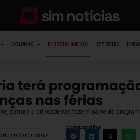
COLUNAS
ENTRETENIMENTO
ESPORTES
PUBL
ória terá programaçã
anças nas férias
arte, pintura e brincadeiras fazem parte da progra
Compartilhe
zado há 1 mês atrás