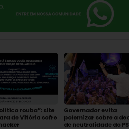
lítico rouba”: site
Governador evita
ra de Vitória sofre
polemizar sobre a de
hacker
de neutralidade do P