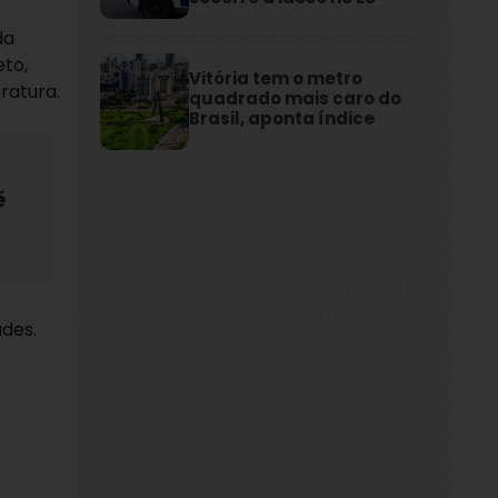
da
eto,
Vitória tem o metro
ratura.
quadrado mais caro do
Brasil, aponta índice
é
ades.