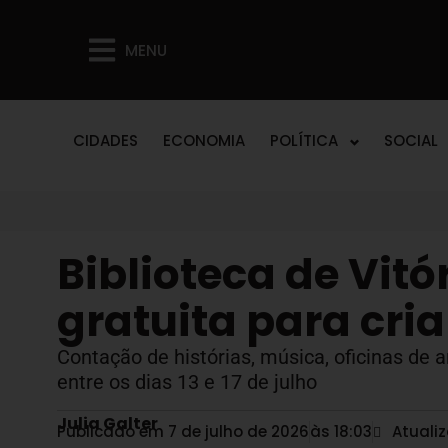
MENU
CIDADES
ECONOMIA
POLÍTICA
SOCIAL
Biblioteca de Vit
gratuita para cri
Contação de histórias, música, oficinas de 
entre os dias 13 e 17 de julho
Julia Galter
Publicado em 7 de julho de 2026
às
18:03
Atuali