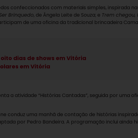
uedos confeccionados com materiais simples, inspirada na
Ser Brinquedo
, de Ângela Leite de Souza; e
Trem chegou, 
 participam de uma oficina da tradicional brincadeira Cam
 oito dias de shows em Vitória
olares em Vitória
enta a atividade “Histórias Cantadas”, seguida por uma ofi
ine conduz uma manhã de contação de histórias inspirad
daptada por Pedro Bandeira. A programação inclui ainda hi