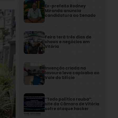
Ex-prefeito Rodney
Miranda anuncia
candidatura ao Senado
Feira terá três dias de
shows e negócios em
Vitória
Invenção criada na
lavoura leva capixaba ao
Vale do Silício
“Todo político rouba”:
site da Câmara de Vitória
sofre ataque hacker