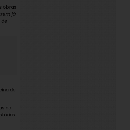
s obras
trem já
a de
cina de
as na
stórias