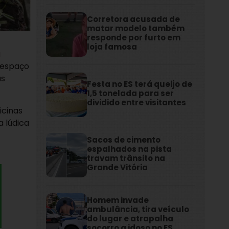
Corretora acusada de
matar modelo também
responde por furto em
loja famosa
a
o espaço
as
Festa no ES terá queijo de
1,5 tonelada para ser
dividido entre visitantes
icinas
a lúdica
Sacos de cimento
espalhados na pista
travam trânsito na
Grande Vitória
Homem invade
ambulância, tira veículo
do lugar e atrapalha
socorro a idoso no ES