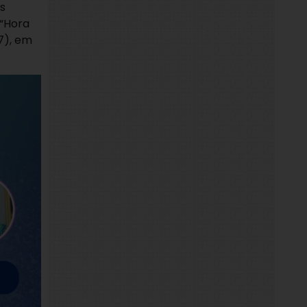
os
 “Hora
7), em