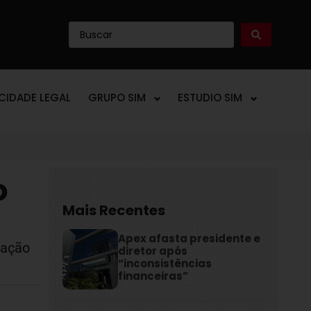
ICIDADE LEGAL
GRUPO SIM
ESTUDIO SIM
o
Mais Recentes
Apex afasta presidente e
mação
diretor após
“inconsistências
financeiras”