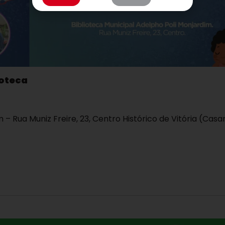
ioteca
 – Rua Muniz Freire, 23, Centro Histórico de Vitória (Casa