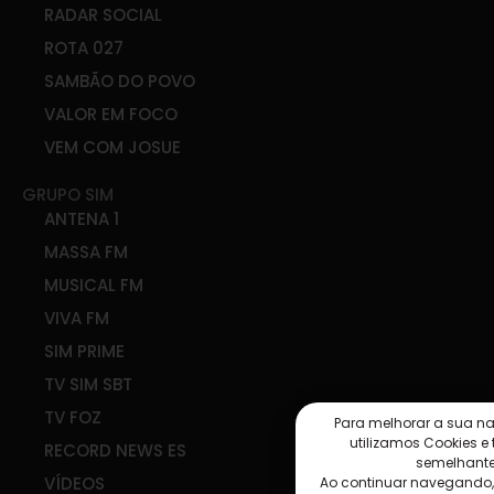
RADAR SOCIAL
ROTA 027
SAMBÃO DO POVO
VALOR EM FOCO
VEM COM JOSUE
GRUPO SIM
ANTENA 1
MASSA FM
MUSICAL FM
VIVA FM
SIM PRIME
TV SIM SBT
TV FOZ
Para melhorar a sua n
utilizamos Cookies e
RECORD NEWS ES
semelhante
VÍDEOS
Ao continuar navegando