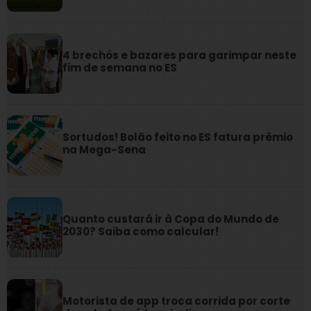
4 brechós e bazares para garimpar neste
fim de semana no ES
Sortudos! Bolão feito no ES fatura prêmio
na Mega-Sena
Quanto custará ir à Copa do Mundo de
2030? Saiba como calcular!
Motorista de app troca corrida por corte