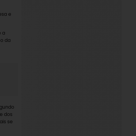
esa e
e a
to da
egundo
se dos
ais se