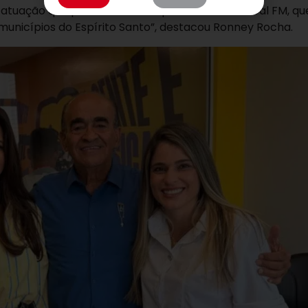
atuação que permite levar a qualidade da Musical FM, que
unicípios do Espírito Santo”, destacou Ronney Rocha.