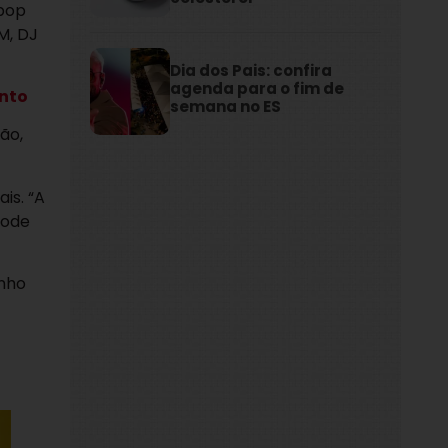
 pop
M, DJ
Dia dos Pais: confira
agenda para o fim de
anto
semana no ES
ão,
is. “A
pode
enho