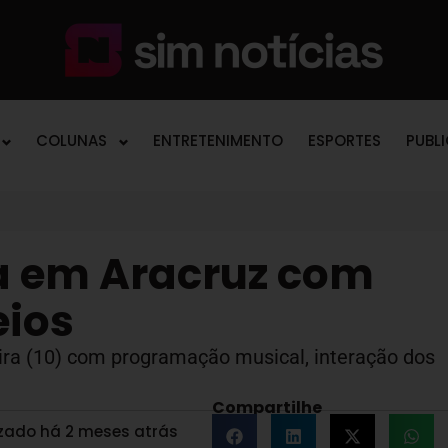
COLUNAS
ENTRETENIMENTO
ESPORTES
PUBL
ia em Aracruz com
eios
ira (10) com programação musical, interação dos
Compartilhe
izado há 2 meses atrás