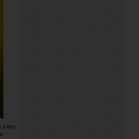
. Além
 a