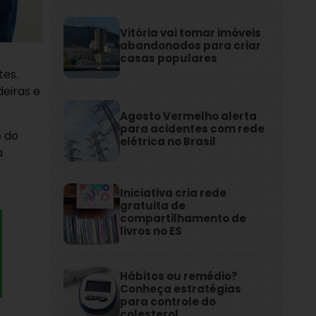
Vitória vai tomar imóveis
abandonados para criar
casas populares
tes.
eiras e
Agosto Vermelho alerta
para acidentes com rede
 do
elétrica no Brasil
a
Iniciativa cria rede
gratuita de
compartilhamento de
livros no ES
Hábitos ou remédio?
Conheça estratégias
para controle do
colesterol