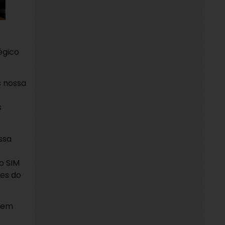
égico
s nossa
s
ssa
e
o SIM
ões do
a em