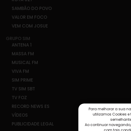
SAMBÃO DO POVO
VALOR EM FOCO
VEM COM JOSUE
GRUPO SIM
ANTENA 1
MASSA FM
MUSICAL FM
VIVA FM
SIM PRIME
TV SIM SBT
TV FOZ
RECORD NEWS ES
Para melhorar a sua n
utilizamos Cookies e
VÍDEOS
semelhante
PUBLICIDADE LEGAL
Ao continuar navegando
com tais cond