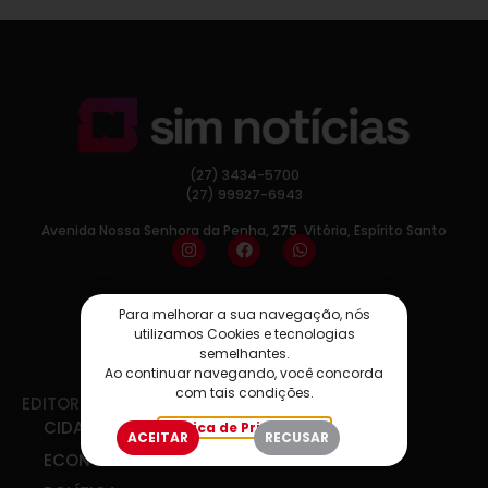
(27) 3434-5700
(27) 99927-6943
Avenida Nossa Senhora da Penha, 275, Vitória, Espírito Santo
Para melhorar a sua navegação, nós
utilizamos Cookies e tecnologias
semelhantes.
Ao continuar navegando, você concorda
com tais condições.
EDITORIAS
CIDADES
Política de Privacidade
ACEITAR
RECUSAR
ECONOMIA