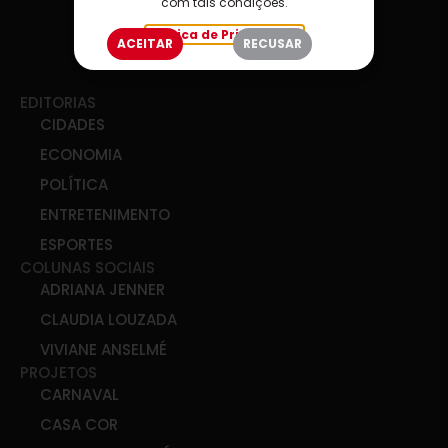
com tais condições.
Política de Privacidade
ACEITAR
RECUSAR
EDITORIAS
CIDADES
ECONOMIA
POLÍTICA
ENTRETENIMENTO
ESPORTES
COLUNAS SOCIAIS
ADRIANA JENNER
CLAUDIA LOUZADA
VIVIANE ANSELMÉ
PROJETOS
CARNAVAL
CASA COR