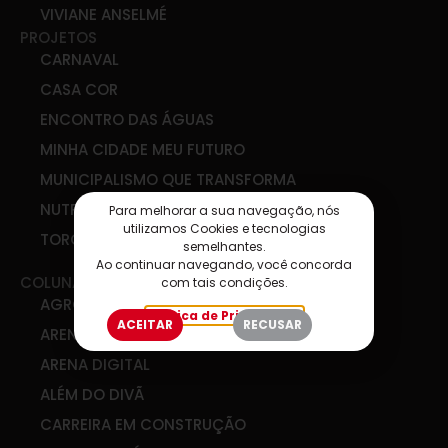
VIVIANE ANSELMÉ
PROJETOS
CARNAVAL
CASA COR
ENCONTRO DAS ÁGUAS
MINHA CIDADE MEU FUTURO
MUNICIPALISMO QUE TRANSFORMA
NUTRI&CO
Para melhorar a sua navegação, nós
utilizamos Cookies e tecnologias
TORCIDA SIM
semelhantes.
Ao continuar navegando, você concorda
COLUNAS
com tais condições.
AGRO & COOP
Política de Privacidade
ACEITAR
RECUSAR
ARENA DE IDEIAS
ARENA DIGITAL
ALÉM DO DIVÃ
CARREIRA EM CONSTRUÇÃO