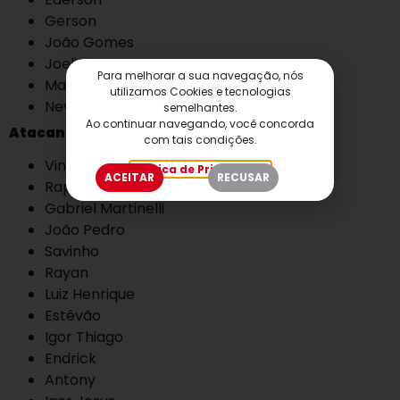
Gerson
João Gomes
Joelinton
Para melhorar a sua navegação, nós
Matheus Cunha
utilizamos Cookies e tecnologias
Neymar
semelhantes.
Ao continuar navegando, você concorda
Atacantes
com tais condições.
Vini Jr.
Política de Privacidade
ACEITAR
RECUSAR
Raphinha
Gabriel Martinelli
João Pedro
Savinho
Rayan
Luiz Henrique
Estêvão
Igor Thiago
Endrick
Antony