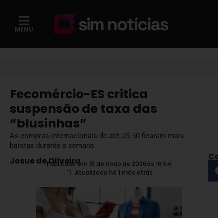
MENU
Fecomércio-ES critica
suspensão de taxa das
“blusinhas”
As compras internacionais de até U$ 50 ficaram mais
baratas durante a semana
Co
Josue de Oliveira
Publicado em 15 de maio de 2026
às
16:54
Atualizado há 1 mês atrás