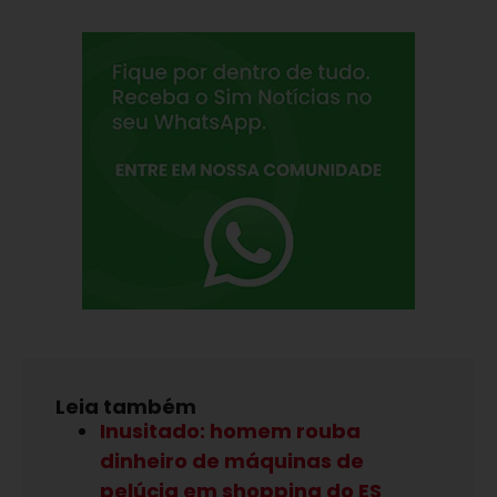
Leia também
Inusitado: homem rouba
dinheiro de máquinas de
pelúcia em shopping do ES