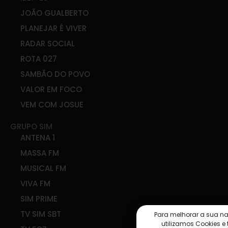
JOÃO GUALBERTO
PLANEJAR É VIVER
RADAR SOCIAL
ROTA 027
SAMBÃO DO POVO
VALOR EM FOCO
VEM COM JOSUE
GRUPO SIM
ANTENA 1
MASSA FM
MUSICAL FM
VIVA FM
SIM PRIME
TV SIM SBT
Para melhorar a sua n
utilizamos Cookies e