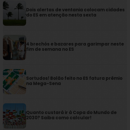
Dois alertas de ventania colocam cidades
do ES em atenção nesta sexta
4 brechós e bazares para garimpar neste
fim de semana no ES
Sortudos! Bolão feito no ES fatura prêmio
na Mega-Sena
Quanto custará ir à Copa do Mundo de
2030? Saiba como calcular!