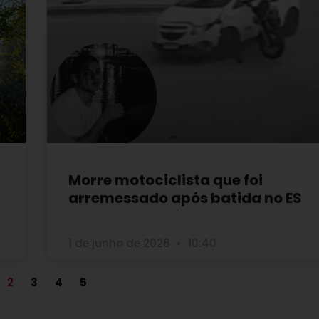
Morre motociclista que foi
arremessado após batida no ES
1 de junho de 2026
10:40
2
3
4
5