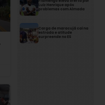
Flamengo eleva oferta por
Luiz Henrique após
problemas com Almada
Carga de maracujá cai na
estrada e atitude
surpreende no ES
o