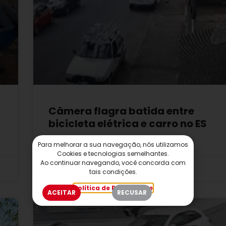
Câmera flagra batida entre
bicicleta elétrica e carro no ES
Para melhorar a sua navegação, nós utilizamos
Cookies e tecnologias semelhantes.
Ao continuar navegando, você concorda com
2 de junho de 2026
10:54
tais condições.
Política de Privacidade
ACEITAR
RECUSAR