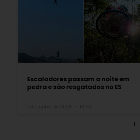
Escaladores passam a noite em
pedra e são resgatados no ES
1 de junho de 2026
18:50
1