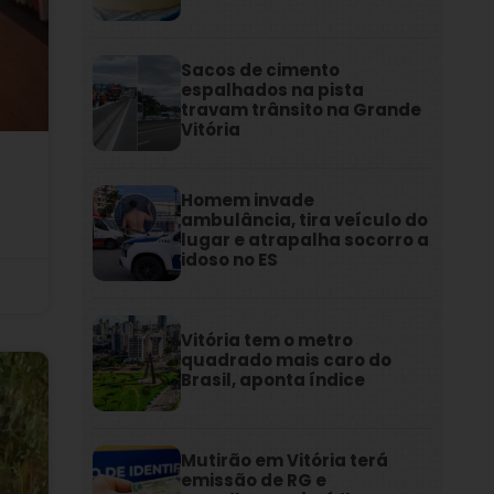
Sacos de cimento
espalhados na pista
travam trânsito na Grande
Vitória
Homem invade
ambulância, tira veículo do
lugar e atrapalha socorro a
idoso no ES
Vitória tem o metro
quadrado mais caro do
Brasil, aponta índice
Mutirão em Vitória terá
emissão de RG e