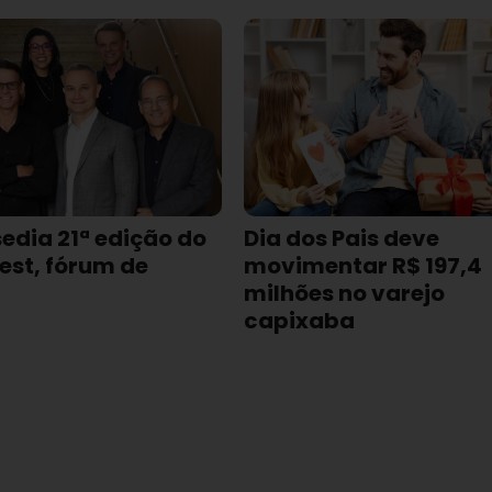
sedia 21ª edição do
Dia dos Pais deve
est, fórum de
movimentar R$ 197,4
milhões no varejo
capixaba