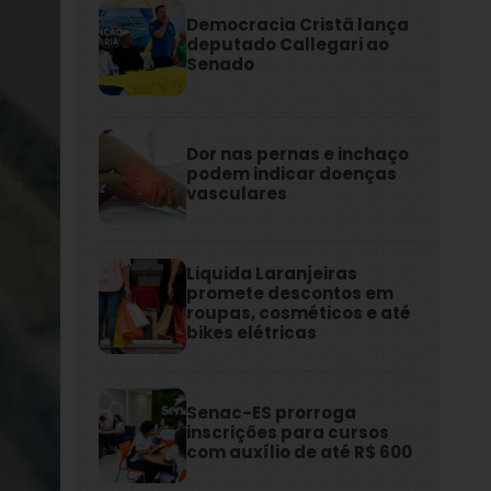
Democracia Cristã lança
deputado Callegari ao
Senado
Dor nas pernas e inchaço
podem indicar doenças
vasculares
Liquida Laranjeiras
promete descontos em
roupas, cosméticos e até
bikes elétricas
Senac-ES prorroga
inscrições para cursos
com auxílio de até R$ 600