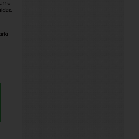
exame
ídas.
aria