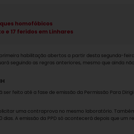
taques homofóbicos
o e 17 feridos em Linhares
rimeira habilitação abertos a partir desta segunda-feira 
uará seguindo as regras anteriores, mesmo que ainda nã
NH
ser feito até a fase de emissão da Permissão Para Dirigi
solicitar uma contraprova no mesmo laboratório. També
90 dias. A emissão da PPD só acontecerá depois que um r