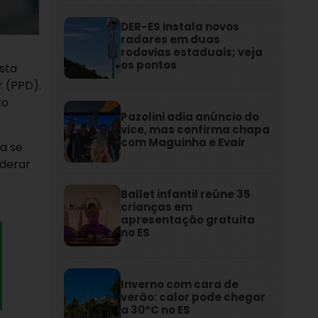
DER-ES instala novos
radares em duas
rodovias estaduais; veja
os pontos
esta
r (PPD).
to
Pazolini adia anúncio do
vice, mas confirma chapa
com Maguinha e Evair
a se
iderar
Ballet infantil reúne 35
crianças em
apresentação gratuita
no ES
Inverno com cara de
verão: calor pode chegar
a 30°C no ES