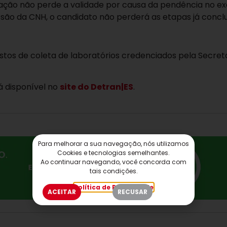
tação não perde a validade por causa da pendência no 
issão da CNH, o candidato não perderá as etapas já conclu
stos de coleta de laboratórios credenciados pela Secret
á disponível no
site do Detran|ES
.
Para melhorar a sua navegação, nós utilizamos
Cookies e tecnologias semelhantes.
Ao continuar navegando, você concorda com
tais condições.
Política de Privacidade
ACEITAR
RECUSAR