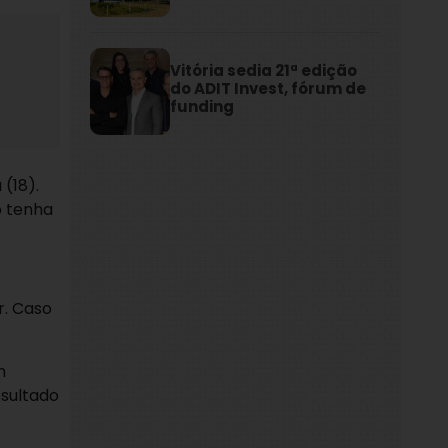
Vitória sedia 21ª edição
do ADIT Invest, fórum de
funding
(18).
o tenha
r. Caso
m
esultado