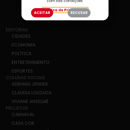
com tais condições.
Política de Privacidade
ACEITAR
RECUSAR
EDITORIAS
CIDADES
ECONOMIA
POLÍTICA
ENTRETENIMENTO
ESPORTES
COLUNAS SOCIAIS
ADRIANA JENNER
CLAUDIA LOUZADA
VIVIANE ANSELMÉ
PROJETOS
CARNAVAL
CASA COR