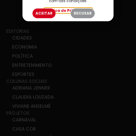
com tais condições.
Política de Privacidade
ACEITAR
RECUSAR
EDITORIAS
CIDADES
ECONOMIA
POLÍTICA
ENTRETENIMENTO
ESPORTES
COLUNAS SOCIAIS
ADRIANA JENNER
CLAUDIA LOUZADA
VIVIANE ANSELMÉ
PROJETOS
CARNAVAL
CASA COR