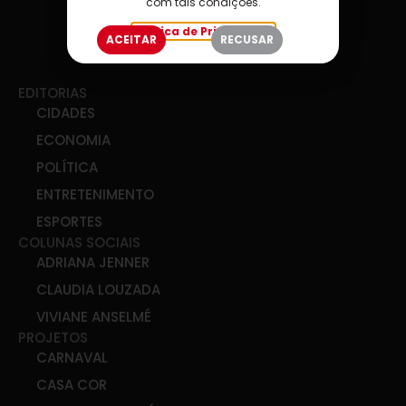
com tais condições.
Política de Privacidade
ACEITAR
RECUSAR
EDITORIAS
CIDADES
ECONOMIA
POLÍTICA
ENTRETENIMENTO
ESPORTES
COLUNAS SOCIAIS
ADRIANA JENNER
CLAUDIA LOUZADA
VIVIANE ANSELMÉ
PROJETOS
CARNAVAL
CASA COR