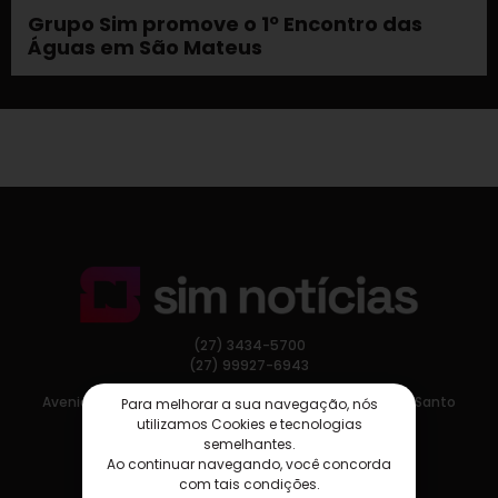
Grupo Sim promove o 1º Encontro das
Águas em São Mateus
(27) 3434-5700
(27) 99927-6943
Avenida Nossa Senhora da Penha, 275, Vitória, Espírito Santo
Para melhorar a sua navegação, nós
utilizamos Cookies e tecnologias
semelhantes.
Ao continuar navegando, você concorda
com tais condições.