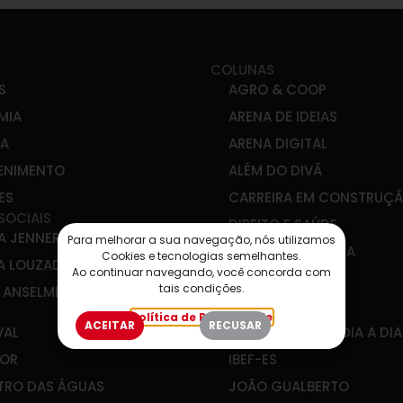
COLUNAS
S
AGRO & COOP
MIA
ARENA DE IDEIAS
CA
ARENA DIGITAL
ENIMENTO
ALÉM DO DIVÃ
ES
CARREIRA EM CONSTRUÇ
SOCIAIS
DIREITO E SAÚDE
A JENNER
Para melhorar a sua navegação, nós utilizamos
DIREITO E POLÍTICA
Cookies e tecnologias semelhantes.
A LOUZADA
Ao continuar navegando, você concorda com
EDUCAÇÃO SIM!
tais condições.
E ANSELMÉ
EM DESTAQUE
Política de Privacidade
ACEITAR
RECUSAR
VAL
ENGENHARIA NO DIA A DIA
OR
IBEF-ES
RO DAS ÁGUAS
JOÃO GUALBERTO