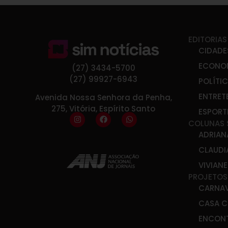
EDITORIAS
CIDADE
ECONO
(27) 3434-5700
(27) 99927-6943
POLÍTI
ENTRET
Avenida Nossa Senhora da Penha,
275, Vitória, Espírito Santo
ESPORT
COLUNAS 
ADRIAN
CLAUDI
VIVIAN
PROJETOS
CARNA
CASA C
ENCONT