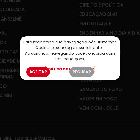
A JENNER
DIREITO E POLÍTICA
A LOUZADA
EDUCAÇÃO SIM!
E ANSELMÉ
EM DESTAQUE
VAL
ENGENHARIA NO DIA A DIA
OR
IBEF-ES
Para melhorar a sua navegação, nós utilizamos
Cookies e tecnologias semelhantes.
RO DAS ÁGUAS
JOÃO GUALBERTO
Ao continuar navegando, você concorda com
tais condições.
CIDADE MEU FUTURO
PLANEJAR É VIVER
Política de Privacidade
PALISMO QUE
RADAR SOCIAL
ACEITAR
RECUSAR
FORMA
ROTA 027
&CO
SAMBÃO DO POVO
A SIM
VALOR EM FOCO
VEM COM JOSUE
 DIREITOS RESERVADOS.