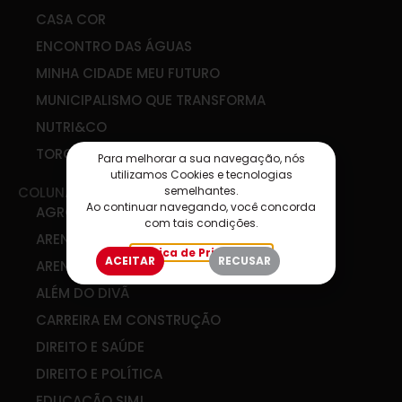
CASA COR
ENCONTRO DAS ÁGUAS
MINHA CIDADE MEU FUTURO
MUNICIPALISMO QUE TRANSFORMA
NUTRI&CO
TORCIDA SIM
Para melhorar a sua navegação, nós
utilizamos Cookies e tecnologias
semelhantes.
COLUNAS
Ao continuar navegando, você concorda
AGRO & COOP
com tais condições.
ARENA DE IDEIAS
Política de Privacidade
ACEITAR
RECUSAR
ARENA DIGITAL
ALÉM DO DIVÃ
CARREIRA EM CONSTRUÇÃO
DIREITO E SAÚDE
DIREITO E POLÍTICA
EDUCAÇÃO SIM!