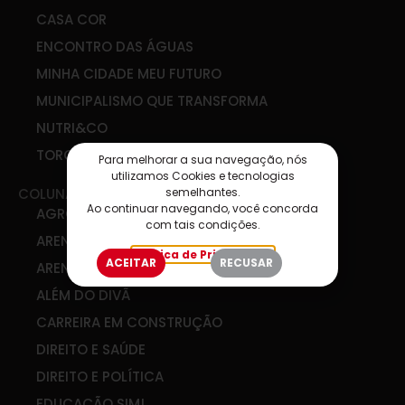
CASA COR
ENCONTRO DAS ÁGUAS
MINHA CIDADE MEU FUTURO
MUNICIPALISMO QUE TRANSFORMA
NUTRI&CO
TORCIDA SIM
Para melhorar a sua navegação, nós
utilizamos Cookies e tecnologias
semelhantes.
COLUNAS
Ao continuar navegando, você concorda
AGRO & COOP
com tais condições.
ARENA DE IDEIAS
Política de Privacidade
ACEITAR
RECUSAR
ARENA DIGITAL
ALÉM DO DIVÃ
CARREIRA EM CONSTRUÇÃO
DIREITO E SAÚDE
DIREITO E POLÍTICA
EDUCAÇÃO SIM!