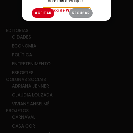
com tais condições.
Política de Privacidade
ACEITAR
RECUSAR
EDITORIAS
CIDADES
ECONOMIA
POLÍTICA
ENTRETENIMENTO
ESPORTES
COLUNAS SOCIAIS
ADRIANA JENNER
CLAUDIA LOUZADA
VIVIANE ANSELMÉ
PROJETOS
CARNAVAL
CASA COR