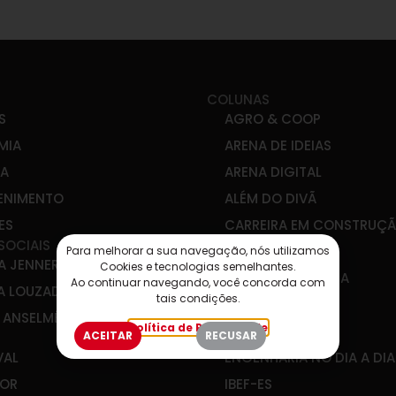
COLUNAS
S
AGRO & COOP
MIA
ARENA DE IDEIAS
CA
ARENA DIGITAL
ENIMENTO
ALÉM DO DIVÃ
ES
CARREIRA EM CONSTRUÇ
SOCIAIS
DIREITO E SAÚDE
Para melhorar a sua navegação, nós utilizamos
A JENNER
Cookies e tecnologias semelhantes.
DIREITO E POLÍTICA
Ao continuar navegando, você concorda com
A LOUZADA
tais condições.
EDUCAÇÃO SIM!
E ANSELMÉ
Política de Privacidade
EM DESTAQUE
ACEITAR
RECUSAR
VAL
ENGENHARIA NO DIA A DIA
OR
IBEF-ES