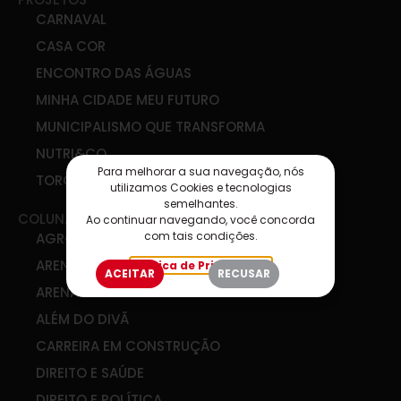
CARNAVAL
CASA COR
ENCONTRO DAS ÁGUAS
MINHA CIDADE MEU FUTURO
MUNICIPALISMO QUE TRANSFORMA
NUTRI&CO
Para melhorar a sua navegação, nós
TORCIDA SIM
utilizamos Cookies e tecnologias
semelhantes.
COLUNAS
Ao continuar navegando, você concorda
com tais condições.
AGRO & COOP
ARENA DE IDEIAS
Política de Privacidade
ACEITAR
RECUSAR
ARENA DIGITAL
ALÉM DO DIVÃ
CARREIRA EM CONSTRUÇÃO
DIREITO E SAÚDE
DIREITO E POLÍTICA