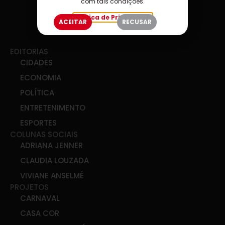
com tais condições.
Política de Privacidade
ACEITAR
RECUSAR
EDITORIAS
CIDADES
ECONOMIA
POLÍTICA
ENTRETENIMENTO
ESPORTES
COLUNAS SOCIAIS
ADRIANA JENNER
CLAUDIA LOUZADA
VIVIANE ANSELMÉ
PROJETOS
CARNAVAL
CASA COR