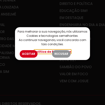
A JENNER
DIREITO E POLÍTICA
A LOUZADA
EDUCAÇÃO SIM!
E ANSELMÉ
EM DESTAQUE
VAL
ENGENHARIA NO DIA A DIA
OR
IBEF-ES
Para melhorar a sua navegação, nós utilizamos
Cookies e tecnologias semelhantes.
RO DAS ÁGUAS
JOÃO GUALBERTO
Ao continuar navegando, você concorda com
tais condições.
CIDADE MEU FUTURO
PLANEJAR É VIVER
Política de Privacidade
PALISMO QUE
RADAR SOCIAL
ACEITAR
RECUSAR
FORMA
ROTA 027
&CO
SAMBÃO DO POVO
A SIM
VALOR EM FOCO
VEM COM JOSUE
 DIREITOS RESERVADOS.