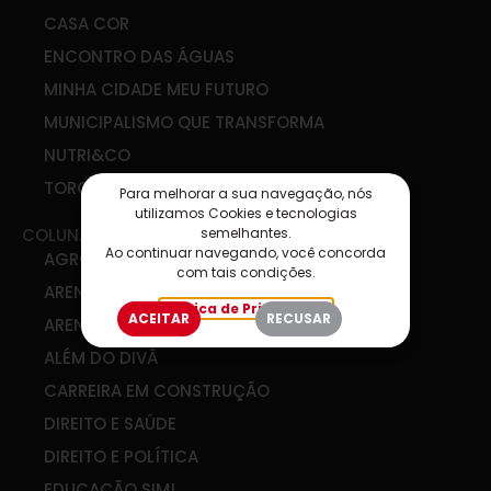
CASA COR
ENCONTRO DAS ÁGUAS
MINHA CIDADE MEU FUTURO
MUNICIPALISMO QUE TRANSFORMA
NUTRI&CO
TORCIDA SIM
Para melhorar a sua navegação, nós
utilizamos Cookies e tecnologias
semelhantes.
COLUNAS
Ao continuar navegando, você concorda
AGRO & COOP
com tais condições.
ARENA DE IDEIAS
Política de Privacidade
ACEITAR
RECUSAR
ARENA DIGITAL
ALÉM DO DIVÃ
CARREIRA EM CONSTRUÇÃO
DIREITO E SAÚDE
DIREITO E POLÍTICA
EDUCAÇÃO SIM!