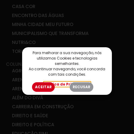
CASA COR
ENCONTRO DAS ÁGUAS
MINHA CIDADE MEU FUTURO
MUNICIPALISMO QUE TRANSFORMA
NUTRI&CO
TORCIDA SIM
Para melhorar a sua navegação, nós
utilizamos Cookies e tecnologias
semelhantes.
COLUNAS
Ao continuar navegando, você concorda
AGRO & COOP
com tais condições.
ARENA DE IDEIAS
Política de Privacidade
ACEITAR
RECUSAR
ARENA DIGITAL
ALÉM DO DIVÃ
CARREIRA EM CONSTRUÇÃO
DIREITO E SAÚDE
DIREITO E POLÍTICA
EDUCAÇÃO SIM!