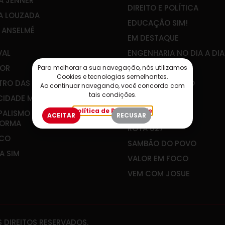
A JENNER
DIREITO E POLÍTICA
A LOUZADA
EDUCAÇÃO SIM!
E ANSELMÉ
EM DESTAQUE
VAL
ENGENHARIA NO DIA A DIA
OR
IBEF-ES
Para melhorar a sua navegação, nós utilizamos
Cookies e tecnologias semelhantes.
RO DAS ÁGUAS
JOÃO GUALBERTO
Ao continuar navegando, você concorda com
tais condições.
CIDADE MEU FUTURO
PLANEJAR É VIVER
Política de Privacidade
PALISMO QUE
RADAR SOCIAL
ACEITAR
RECUSAR
FORMA
ROTA 027
&CO
SAMBÃO DO POVO
A SIM
VALOR EM FOCO
VEM COM JOSUE
 DIREITOS RESERVADOS.