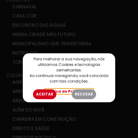
CARNAVAL
CASA COR
ENCONTRO DAS ÁGUAS
MINHA CIDADE MEU FUTURO
MUNICIPALISMO QUE TRANSFORMA
NUTRI&CO
Para melhorar a sua navegação, nós
TORCIDA SIM
utilizamos Cookies e tecnologias
semelhantes.
COLUNAS
Ao continuar navegando, você concorda
com tais condições.
AGRO & COOP
ARENA DE IDEIAS
Política de Privacidade
ACEITAR
RECUSAR
ARENA DIGITAL
ALÉM DO DIVÃ
CARREIRA EM CONSTRUÇÃO
DIREITO E SAÚDE
DIREITO E POLÍTICA