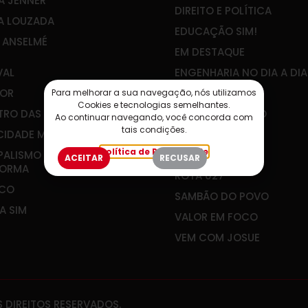
A JENNER
DIREITO E POLÍTICA
A LOUZADA
EDUCAÇÃO SIM!
E ANSELMÉ
EM DESTAQUE
VAL
ENGENHARIA NO DIA A DIA
OR
IBEF-ES
Para melhorar a sua navegação, nós utilizamos
Cookies e tecnologias semelhantes.
RO DAS ÁGUAS
JOÃO GUALBERTO
Ao continuar navegando, você concorda com
tais condições.
CIDADE MEU FUTURO
PLANEJAR É VIVER
Política de Privacidade
PALISMO QUE
RADAR SOCIAL
ACEITAR
RECUSAR
FORMA
ROTA 027
&CO
SAMBÃO DO POVO
A SIM
VALOR EM FOCO
VEM COM JOSUE
 DIREITOS RESERVADOS.