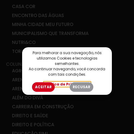
CASA COR
ENCONTRO DAS ÁGUAS
MINHA CIDADE MEU FUTURO
MUNICIPALISMO QUE TRANSFORMA
NUTRI&CO
TORCIDA SIM
Para melhorar a sua navegação, nós
utilizamos Cookies e tecnologias
semelhantes.
COLUNAS
Ao continuar navegando, você concorda
AGRO & COOP
com tais condições.
ARENA DE IDEIAS
Política de Privacidade
ACEITAR
RECUSAR
ARENA DIGITAL
ALÉM DO DIVÃ
CARREIRA EM CONSTRUÇÃO
DIREITO E SAÚDE
DIREITO E POLÍTICA
EDUCAÇÃO SIM!