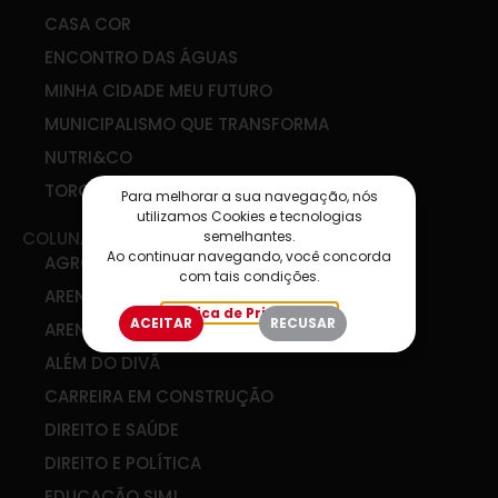
CASA COR
ENCONTRO DAS ÁGUAS
MINHA CIDADE MEU FUTURO
MUNICIPALISMO QUE TRANSFORMA
NUTRI&CO
TORCIDA SIM
Para melhorar a sua navegação, nós
utilizamos Cookies e tecnologias
semelhantes.
COLUNAS
Ao continuar navegando, você concorda
AGRO & COOP
com tais condições.
ARENA DE IDEIAS
Política de Privacidade
ACEITAR
RECUSAR
ARENA DIGITAL
ALÉM DO DIVÃ
CARREIRA EM CONSTRUÇÃO
DIREITO E SAÚDE
DIREITO E POLÍTICA
EDUCAÇÃO SIM!