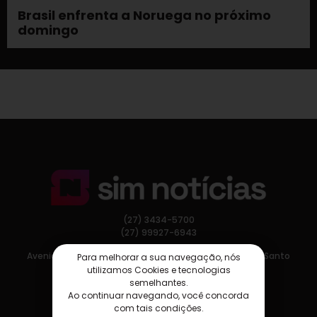
Brasil enfrenta a Noruega no próximo
domingo
(27) 3434-5700
(27) 99927-6943
Avenida Nossa Senhora da Penha, 275, Vitória, Espírito Santo
Para melhorar a sua navegação, nós
utilizamos Cookies e tecnologias
semelhantes.
Ao continuar navegando, você concorda
com tais condições.