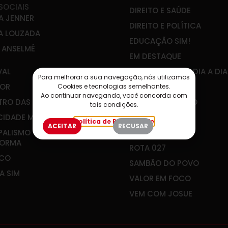
SOCIAIS
DIREITO E SAÚDE
A JENNER
DIREITO E POLÍTICA
A LOUZADA
EDUCAÇÃO SIM!
E ANSELMÉ
EM DESTAQUE
VAL
ENGENHARIA NO DIA A DIA
Para melhorar a sua navegação, nós utilizamos
OR
IBEF-ES
Cookies e tecnologias semelhantes.
Ao continuar navegando, você concorda com
RO DAS ÁGUAS
JOÃO GUALBERTO
tais condições.
CIDADE MEU FUTURO
PLANEJAR É VIVER
Política de Privacidade
ACEITAR
RECUSAR
PALISMO QUE
RADAR SOCIAL
FORMA
ROTA 027
&CO
SAMBÃO DO POVO
A SIM
VALOR EM FOCO
VEM COM JOSUE