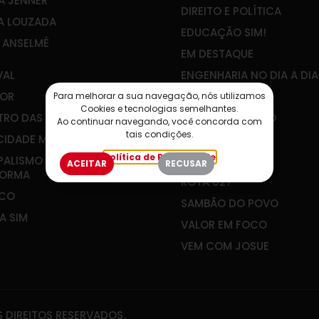
A JENNER
DIREITO E POLÍTICA
A LOUZADA
EDUCAÇÃO SIM!
E ANSELMÉ
EM DESTAQUE
VAL
ENGENHARIA NO DIA A DIA
OR
IBEF-ES
Para melhorar a sua navegação, nós utilizamos
Cookies e tecnologias semelhantes.
RO DAS ÁGUAS
JOÃO GUALBERTO
Ao continuar navegando, você concorda com
tais condições.
CIDADE MEU FUTURO
PLANEJAR É VIVER
Política de Privacidade
PALISMO QUE
RADAR SOCIAL
ACEITAR
RECUSAR
FORMA
ROTA 027
&CO
SAMBÃO DO POVO
A SIM
VALOR EM FOCO
VEM COM JOSUE
 DIREITOS RESERVADOS.