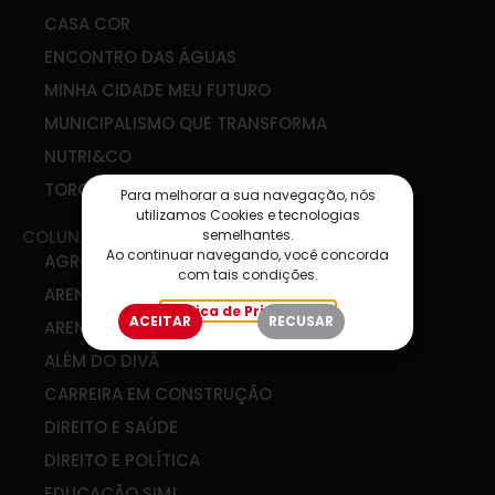
CASA COR
ENCONTRO DAS ÁGUAS
MINHA CIDADE MEU FUTURO
MUNICIPALISMO QUE TRANSFORMA
NUTRI&CO
TORCIDA SIM
Para melhorar a sua navegação, nós
utilizamos Cookies e tecnologias
semelhantes.
COLUNAS
Ao continuar navegando, você concorda
AGRO & COOP
com tais condições.
ARENA DE IDEIAS
Política de Privacidade
ACEITAR
RECUSAR
ARENA DIGITAL
ALÉM DO DIVÃ
CARREIRA EM CONSTRUÇÃO
DIREITO E SAÚDE
DIREITO E POLÍTICA
EDUCAÇÃO SIM!