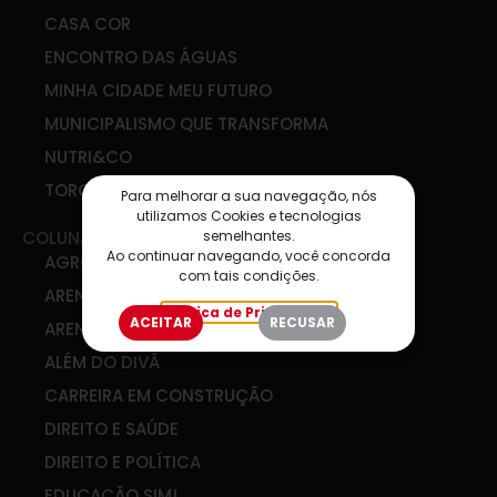
CASA COR
ENCONTRO DAS ÁGUAS
MINHA CIDADE MEU FUTURO
MUNICIPALISMO QUE TRANSFORMA
NUTRI&CO
TORCIDA SIM
Para melhorar a sua navegação, nós
utilizamos Cookies e tecnologias
semelhantes.
COLUNAS
Ao continuar navegando, você concorda
AGRO & COOP
com tais condições.
ARENA DE IDEIAS
Política de Privacidade
ACEITAR
RECUSAR
ARENA DIGITAL
ALÉM DO DIVÃ
CARREIRA EM CONSTRUÇÃO
DIREITO E SAÚDE
DIREITO E POLÍTICA
EDUCAÇÃO SIM!