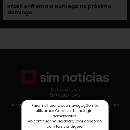
Brasil enfrenta a Noruega no próximo
domingo
(27) 3434-5700
(27) 99927-6943
Avenida Nossa Senhora da Penha, 275, Vitória, Espírito Santo
Para melhorar a sua navegação, nós
utilizamos Cookies e tecnologias
semelhantes.
Ao continuar navegando, você concorda
com tais condições.