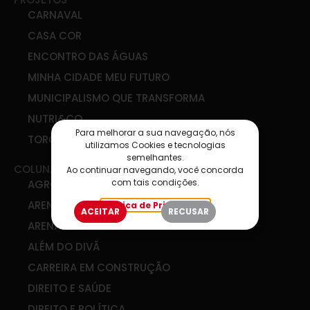
CARNAVAL
CASA COR
ENCONTRO DAS ÁGUAS
MINHA CIDADE MEU FUTURO
MUNICIPALISMO QUE TRANSFORMA
NUTRI&CO
Para melhorar a sua navegação, nós
TORCIDA SIM
utilizamos Cookies e tecnologias
semelhantes.
COLUNAS
Ao continuar navegando, você concorda
com tais condições.
AGRO & COOP
ARENA DE IDEIAS
Política de Privacidade
ACEITAR
RECUSAR
ARENA DIGITAL
ALÉM DO DIVÃ
CARREIRA EM CONSTRUÇÃO
DIREITO E SAÚDE
DIREITO E POLÍTICA