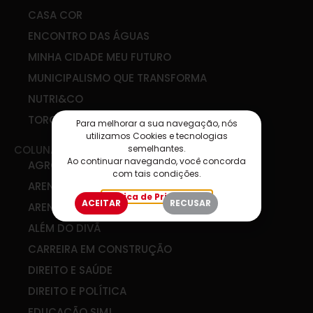
CASA COR
ENCONTRO DAS ÁGUAS
MINHA CIDADE MEU FUTURO
MUNICIPALISMO QUE TRANSFORMA
NUTRI&CO
TORCIDA SIM
Para melhorar a sua navegação, nós
utilizamos Cookies e tecnologias
semelhantes.
COLUNAS
Ao continuar navegando, você concorda
AGRO & COOP
com tais condições.
ARENA DE IDEIAS
Política de Privacidade
ACEITAR
RECUSAR
ARENA DIGITAL
ALÉM DO DIVÃ
CARREIRA EM CONSTRUÇÃO
DIREITO E SAÚDE
DIREITO E POLÍTICA
EDUCAÇÃO SIM!